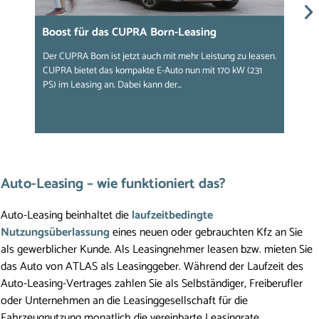
Boost für das CUPRA Born-Leasing
O
b
Der CUPRA Born ist jetzt auch mit mehr Leistung zu leasen.
CUPRA bietet das kompakte E-Auto nun mit 170 kW (231
A
PS) im Leasing an. Dabei kann der...
p
T
Auto-Leasing – wie funktioniert das? 
Auto-Leasing beinhaltet die 
laufzeitbedingte 
Nutzungsüberlassung
 eines neuen oder gebrauchten Kfz an Sie 
als gewerblicher Kunde. Als Leasingnehmer leasen bzw. mieten Sie 
das Auto von ATLAS als Leasinggeber. Während der Laufzeit des 
Auto-Leasing-Vertrages zahlen Sie als Selbständiger, Freiberufler 
oder Unternehmen an die Leasinggesellschaft für die 
Fahrzeugnutzung monatlich die vereinbarte Leasingrate.