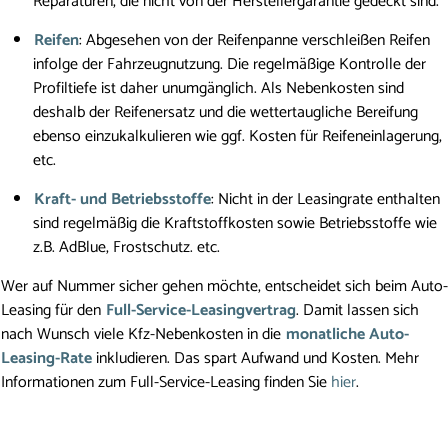
Reparaturen, die nicht von der Herstellergarantie gedeckt sind.
Reifen
: Abgesehen von der Reifenpanne verschleißen Reifen
infolge der Fahrzeugnutzung. Die regelmäßige Kontrolle der
Profiltiefe ist daher unumgänglich. Als Nebenkosten sind
deshalb der Reifenersatz und die wettertaugliche Bereifung
ebenso einzukalkulieren wie ggf. Kosten für Reifeneinlagerung,
etc.
Kraft- und Betriebsstoffe
: Nicht in der Leasingrate enthalten
sind regelmäßig die Kraftstoffkosten sowie Betriebsstoffe wie
z.B. AdBlue, Frostschutz. etc.
Wer auf Nummer sicher gehen möchte, entscheidet sich beim Auto-
Leasing für den
Full-Service-Leasingvertrag
. Damit lassen sich
nach Wunsch viele Kfz-Nebenkosten in die
monatliche Auto-
Leasing-Rate
inkludieren. Das spart Aufwand und Kosten. Mehr
Informationen zum Full-Service-Leasing finden Sie
hier
.