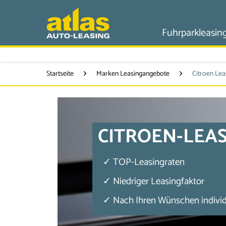
Fuhrparkleasin
Startseite
Marken Leasingangebote
Citroen Le
CITROEN-LEA
✓ TOP-Leasingraten
✓ Niedriger Leasingfaktor
✓ Nach Ihren Wünschen individu