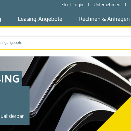
Fleet-Login
|
Unternehmen
|
g
Leasing-Angebote
Rechnen & Anfragen
asingangebote
SING
alisierbar