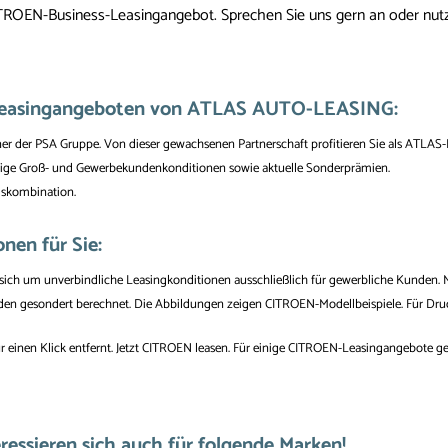
CITROEN-Business-Leasingangebot. Sprechen Sie uns gern an oder nut
-Leasingangeboten von ATLAS AUTO-LEASING:
er der PSA Gruppe. Von dieser gewachsenen Partnerschaft profitieren Sie als ATLAS
ige Groß- und Gewerbekundenkonditionen sowie aktuelle Sonderprämien.
ngskombination.
en für Sie:
ch um unverbindliche Leasingkonditionen ausschließlich für gewerbliche Kunden. M
den gesondert berechnet. Die Abbildungen zeigen CITROEN-Modellbeispiele. Für Druck
r einen Klick entfernt. Jetzt CITROEN leasen. Für einige CITROEN-Leasingangebote 
ssieren sich auch für folgende Marken!