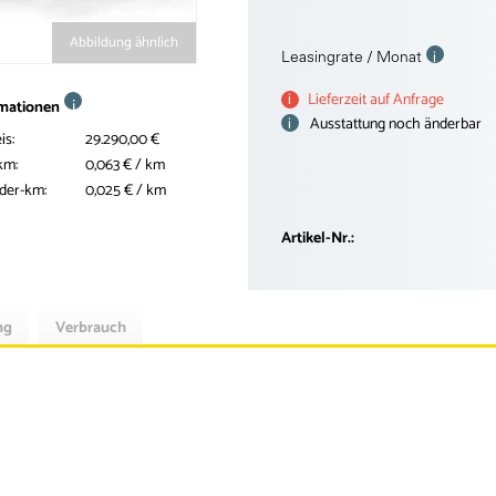
Abbildung ähnlich
i
Leasingrate / Monat
i
Lieferzeit auf Anfrage
i
rmationen
i
Ausstattung noch änderbar
is:
29.290,00 €
km:
0,063 € / km
nder-km:
0,025 € / km
Artikel-Nr.:
ng
Verbrauch