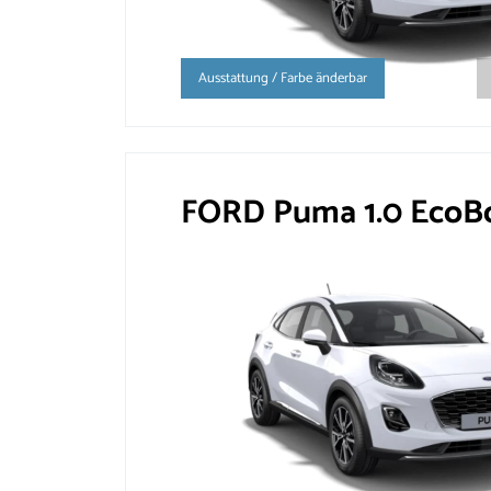
Ausstattung / Farbe änderbar
FORD Puma 1.0 EcoBo