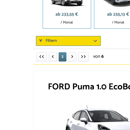
ab 233,55 €
ab 255,13 €
/ Monat
/ Monat
Filtern
von
6
2
FORD Puma 1.0 EcoBo