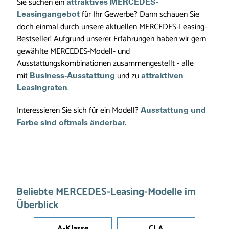
Sie suchen ein
attraktives MERCEDES-
für Ihr Gewerbe? Dann schauen Sie
Leasingangebot
doch einmal durch unsere aktuellen MERCEDES-Leasing-
Bestseller! Aufgrund unserer Erfahrungen haben wir gern
gewählte MERCEDES-Modell- und
Ausstattungskombinationen zusammengestellt - alle
mit
und zu
Business-Ausstattung
attraktiven
.
Leasingraten
Interessieren Sie sich für ein Modell?
Ausstattung und
Farbe sind oftmals änderbar.
Beliebte MERCEDES-Leasing-Modelle im
Überblick
A-Klasse
CLA
C