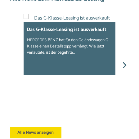
Das G-Klasse-Leasing ist ausverkauft
MERC
mögl
MERCEDES-BENZ hat für den Geländewagen G-
Klasse einen Bestellstopp verhängt. Wie jetzt
Bei M
verlautete, ist der begehrte...
Leasi
den Ga
Alle News anzeigen