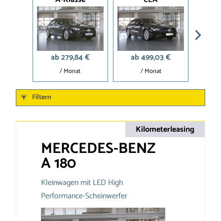
ab 279,84 €
ab 499,03 €
ab
/ Monat
/ Monat
Filtern
Kilometerleasing
MERCEDES-BENZ
A 180
Kleinwagen mit LED High
Performance-Scheinwerfer