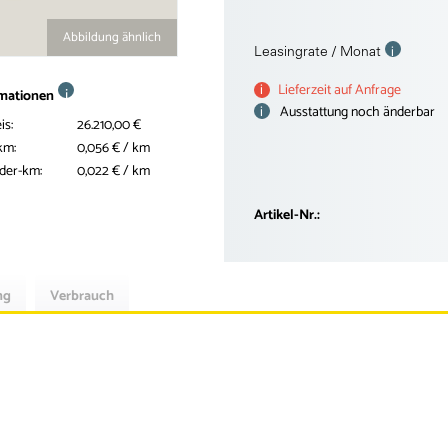
Abbildung ähnlich
i
Leasingrate / Monat
i
Lieferzeit auf Anfrage
i
rmationen
i
Ausstattung noch änderbar
is:
26.210,00 €
km:
0,056 € / km
nder-km:
0,022 € / km
Artikel-Nr.:
ng
Verbrauch