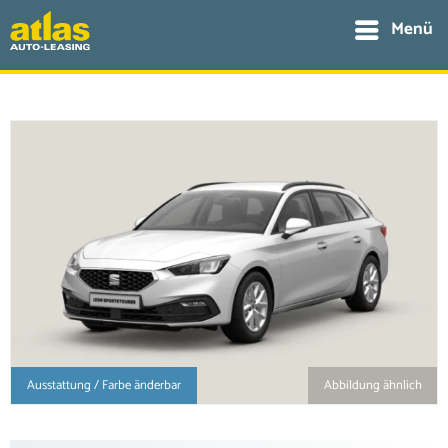
Menü
Ausstattung / Farbe änderbar
Abbildung ähnlich