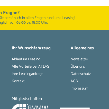
h Fragen?
Sie persönlich in allen Fragen rund ums Leasing!
äglich von 08:00 bis 18:00 Uhr.
Ihr Wunschfahrzeug
Allgemeines
Ablauf im Leasing
Newsletter
Alle Vorteile bei ATLAS
Über uns
Ihre Leasinganfrage
Datenschutz
Kontakt
AGB
Impressum
Mitgliedschaften