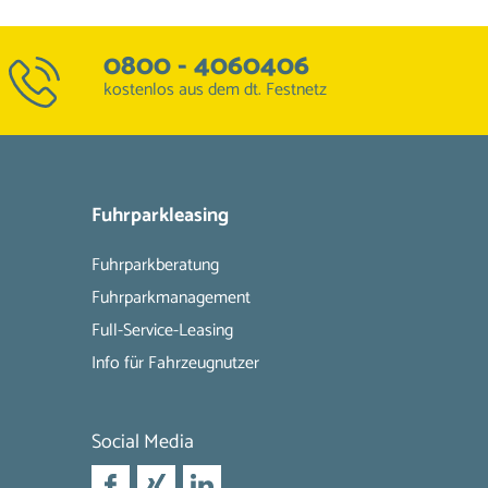
0800 - 4060406
kostenlos aus dem dt. Festnetz
Fuhrparkleasing
Fuhrparkberatung
Fuhrparkmanagement
Full-Service-Leasing
Info für Fahrzeugnutzer
Social Media