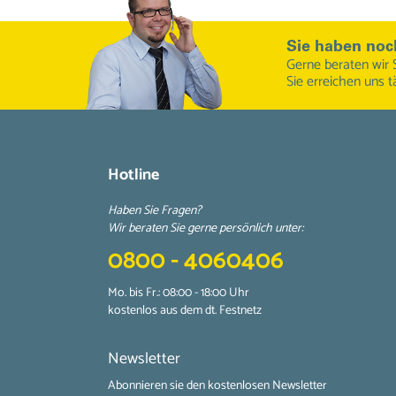
Sie haben noc
Gerne beraten wir 
Sie erreichen uns t
Hotline
Haben Sie Fragen?
Wir beraten Sie gerne persönlich unter:
0800 - 4060406
Mo. bis Fr.: 08:00 - 18:00 Uhr
kostenlos aus dem dt. Festnetz
Newsletter
Abonnieren sie den kostenlosen Newsletter