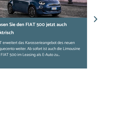
sen Sie den FIAT 500 jetzt auch
Nachhaltig lease
ktrisch
Hybrid und Pand
schonen die Um
T erweitert das Karosserieangebot des neuen
quecento weiter. Ab sofort ist auch die Limousine
FIAT bietet den FIA
 FIAT 500 im Leasing als E-Auto zu...
auch in einer Mildhy
bringen die Italiener d