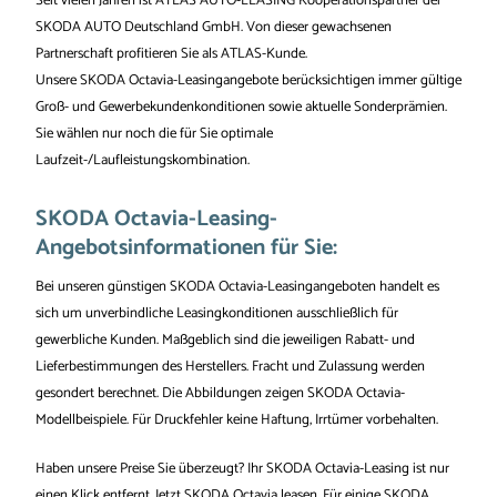
Seit vielen Jahren ist ATLAS AUTO-LEASING Kooperationspartner der
SKODA AUTO Deutschland GmbH. Von dieser gewachsenen
Partnerschaft profitieren Sie als ATLAS-Kunde.
Unsere SKODA Octavia-Leasingangebote berücksichtigen immer gültige
Groß- und Gewerbekundenkonditionen sowie aktuelle Sonderprämien.
Sie wählen nur noch die für Sie optimale
Laufzeit-/Laufleistungskombination.
SKODA Octavia-Leasing-
Angebotsinformationen für Sie:
Bei unseren günstigen SKODA Octavia-Leasingangeboten handelt es
sich um unverbindliche Leasingkonditionen ausschließlich für
gewerbliche Kunden. Maßgeblich sind die jeweiligen Rabatt- und
Lieferbestimmungen des Herstellers. Fracht und Zulassung werden
gesondert berechnet. Die Abbildungen zeigen SKODA Octavia-
Modellbeispiele. Für Druckfehler keine Haftung, Irrtümer vorbehalten.
Haben unsere Preise Sie überzeugt? Ihr SKODA Octavia-Leasing ist nur
einen Klick entfernt. Jetzt SKODA Octavia leasen. Für einige SKODA