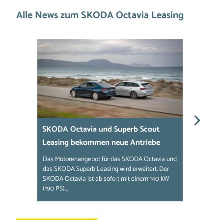
Alle News zum SKODA Octavia Leasing
SKODA Octavia und Superb Scout
Eins
Leasing bekommen neue Antriebe
noch
Das Motorenangebot für das SKODA Octavia und
Der SK
das SKODA Superb Leasing wird erweitert. Der
Einsti
SKODA Octavia ist ab sofort mit einem 140 kW
gefrag
(190 PS)...
noch...