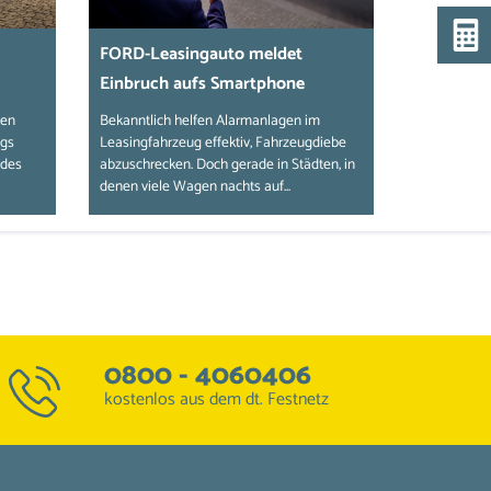
FORD-Leasingauto meldet
Einbruch aufs Smartphone
ten
Bekanntlich helfen Alarmanlagen im
ngs
Leasingfahrzeug effektiv, Fahrzeugdiebe
ndes
abzuschrecken. Doch gerade in Städten, in
denen viele Wagen nachts auf...
0800 - 4060406
kostenlos aus dem dt. Festnetz