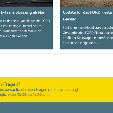
E-Transit-Leasing ab Mai
Update für das FORD Fiesta
Leasing
rt ist der neue, vollelektrische FORD
it im Leasing zu bestellen. Der
Fünf Jahre nach Modellstart der ach
e Transporter ist ab Mai 2022
Generation des FORD Fiesta Leasi
t als Kastenwagen,...
erhält der Kleinwagen ein umfasse
Facelift und einige neue...
h Fragen?
Sie persönlich in allen Fragen rund ums Leasing!
äglich von 08:00 bis 18:00 Uhr.