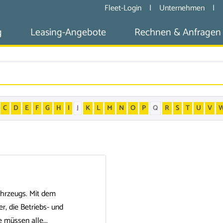
Fleet-Login
|
Unternehmen
|
g
Leasing-Angebote
Rechnen & Anfragen
C
D
E
F
G
H
I
J
K
L
M
N
O
P
Q
R
S
T
U
V
ahrzeugs. Mit dem
r, die Betriebs- und
 müssen alle...