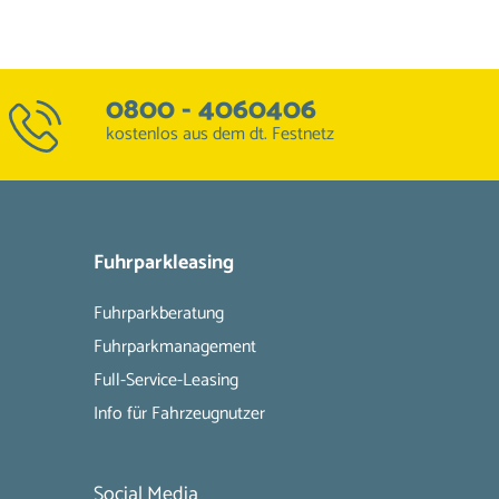
0800 - 4060406
kostenlos aus dem dt. Festnetz
Fuhrparkleasing
Fuhrparkberatung
Fuhrparkmanagement
Full-Service-Leasing
Info für Fahrzeugnutzer
Social Media