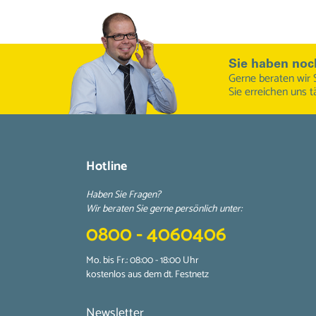
Sie haben noc
Gerne beraten wir 
Sie erreichen uns t
Hotline
Haben Sie Fragen?
Wir beraten Sie gerne persönlich unter:
0800 - 4060406
Mo. bis Fr.: 08:00 - 18:00 Uhr
kostenlos aus dem dt. Festnetz
Newsletter