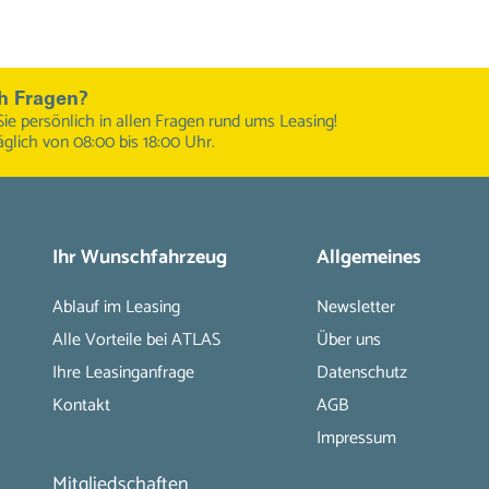
h Fragen?
Sie persönlich in allen Fragen rund ums Leasing!
äglich von 08:00 bis 18:00 Uhr.
Ihr Wunschfahrzeug
Allgemeines
Ablauf im Leasing
Newsletter
Alle Vorteile bei ATLAS
Über uns
Ihre Leasinganfrage
Datenschutz
Kontakt
AGB
Impressum
Mitgliedschaften