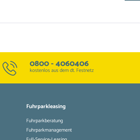
0800 - 4060406
kostenlos aus dem dt. Festnetz
Fuhrparkleasing
Fuhrparkberatung
Fuhrparkmanagement
Full-Service-Leasing