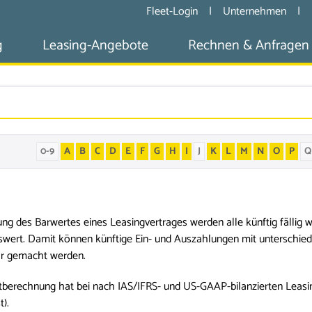
Fleet-Login
|
Unternehmen
|
g
Leasing-Angebote
Rechnen & Anfragen
0-9
A
B
C
D
E
F
G
H
I
J
K
L
M
N
O
P
Q
ung des Barwertes eines Leasingvertrages werden alle künftig fällig
wert. Damit können künftige Ein- und Auszahlungen mit unterschied
ar gemacht werden.
tberechnung hat bei nach IAS/IFRS- und US-GAAP-bilanzierten Leas
t).