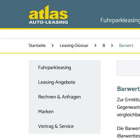
Fuhrparkleasin
Startseite
Leasing-Glossar
B
Barwert
Fuhrparkleasing
Leasing-Angebote
Barwert
Rechnen & Anfragen
Zur Ermittl
Gegenwarts
Marken
vergleichb
Vertrag & Service
Die Barwer
(Barwerttes